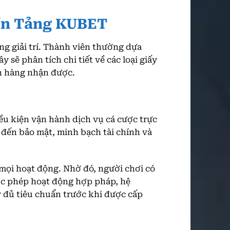
Nền Tảng KUBET
ng giải trí. Thành viên thường dựa
sẽ phân tích chi tiết về các loại giấy
ch hàng nhận được.
ều kiện vận hành dịch vụ cá cược trực
 đến bảo mật, minh bạch tài chính và
mọi hoạt động. Nhờ đó, người chơi có
ược phép hoạt động hợp pháp, hệ
y đủ tiêu chuẩn trước khi được cấp