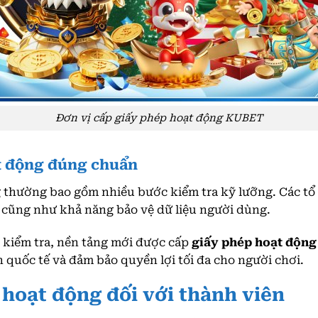
Đơn vị cấp giấy phép hoạt động KUBET
ạt động đúng chuẩn
 thường bao gồm nhiều bước kiểm tra kỹ lưỡng. Các tổ
i cũng như khả năng bảo vệ dữ liệu người dùng.
 kiểm tra, nền tảng mới được cấp
giấy phép hoạt động
 quốc tế và đảm bảo quyền lợi tối đa cho người chơi.
 hoạt động đối với thành viên