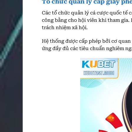
Tổ chức quản lý cấp giấy phé
Các tổ chức quản lý cá cược quốc tế 
công bằng cho hội viên khi tham gia.
trách nhiệm xã hội.
Hệ thống được cấp phép bởi cơ quan q
ứng đầy đủ các tiêu chuẩn nghiêm ngặ