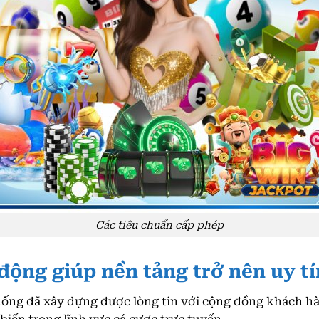
Các tiêu chuẩn cấp phép
 động giúp nền tảng trở nên uy tí
ống đã xây dựng được lòng tin với cộng đồng khách hàn