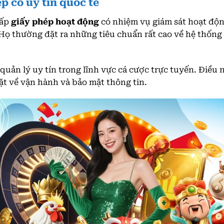
p có uy tín quốc tế
cấp
giấy phép hoạt động
có nhiệm vụ giám sát hoạt độ
 Họ thường đặt ra những tiêu chuẩn rất cao về hệ thống
uản lý uy tín trong lĩnh vực cá cược trực tuyến. Điều
t về vận hành và bảo mật thông tin.