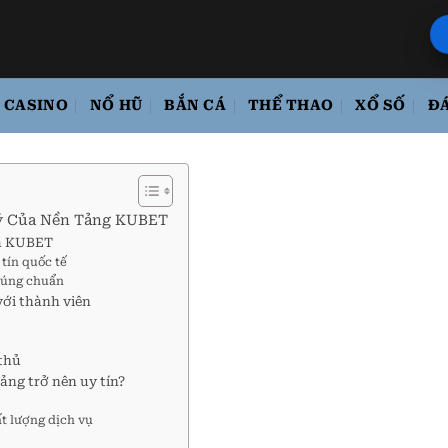
CASINO
NỔ HŨ
BẮN CÁ
THỂ THAO
XỔ SỐ
Đ
Lý Của Nền Tảng KUBET
ủa KUBET
tín quốc tế
đúng chuẩn
với thành viên
 thủ
ảng trở nên uy tín?
t lượng dịch vụ