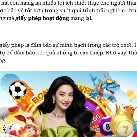
 mà còn mang lại nhiều lợi ích thiết thực cho người tham
c bảo vệ tốt hơn trong suốt quá trình trải nghiệm. Trước
ọng mà
giấy phép hoạt động
mang lại.
 giấy phép là đảm bảo sự minh bạch trong các trò chơi.
 để đảm bảo kết quả không bị can thiệp. Nhờ vậy, thàn
ng.