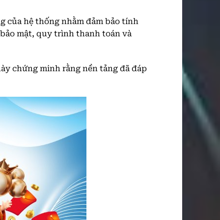
ng của hệ thống nhằm đảm bảo tính
 bảo mật, quy trình thanh toán và
 này chứng minh rằng nền tảng đã đáp