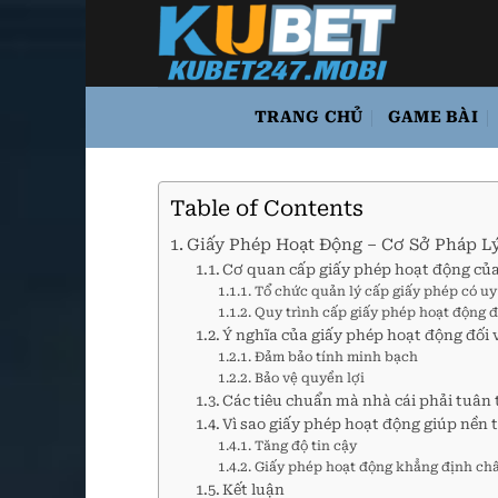
Bỏ
qua
nội
dung
TRANG CHỦ
GAME BÀI
Table of Contents
Giấy Phép Hoạt Động – Cơ Sở Pháp 
Cơ quan cấp giấy phép hoạt động c
Tổ chức quản lý cấp giấy phép có uy 
Quy trình cấp giấy phép hoạt động 
Ý nghĩa của giấy phép hoạt động đối 
Đảm bảo tính minh bạch
Bảo vệ quyền lợi
Các tiêu chuẩn mà nhà cái phải tuân
Vì sao giấy phép hoạt động giúp nền t
Tăng độ tin cậy
Giấy phép hoạt động khẳng định chấ
Kết luận