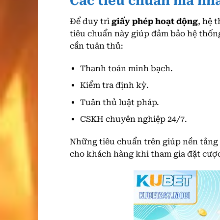
Các tiêu chuẩn mà nhà
Để duy trì
giấy phép hoạt động
, hệ 
tiêu chuẩn này giúp đảm bảo hệ thống
cần tuân thủ:
Thanh toán minh bạch.
Kiểm tra định kỳ.
Tuân thủ luật pháp.
CSKH chuyên nghiệp 24/7.
Những tiêu chuẩn trên giúp nền tảng d
cho khách hàng khi tham gia đặt cượ