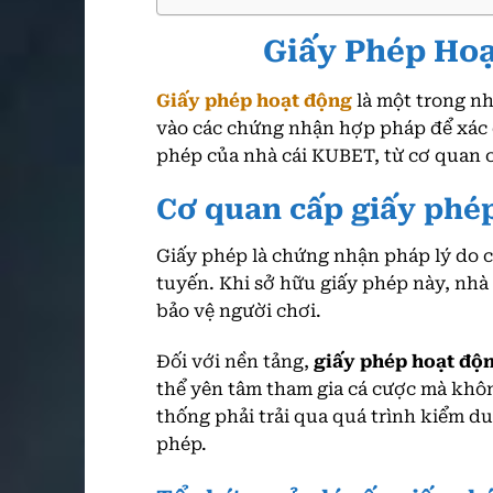
Giấy Phép Hoạ
Giấy phép hoạt động
là một trong nh
vào các chứng nhận hợp pháp để xác đị
phép của nhà cái KUBET, từ cơ quan c
Cơ quan cấp giấy phé
Giấy phép là chứng nhận pháp lý do c
tuyến. Khi sở hữu giấy phép này, nhà 
bảo vệ người chơi.
Đối với nền tảng,
giấy phép hoạt độ
thể yên tâm tham gia cá cược mà không
thống phải trải qua quá trình kiểm du
phép.