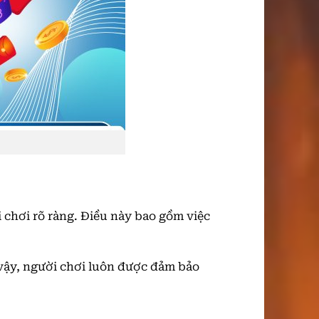
 chơi rõ ràng. Điều này bao gồm việc
 vậy, người chơi luôn được đảm bảo