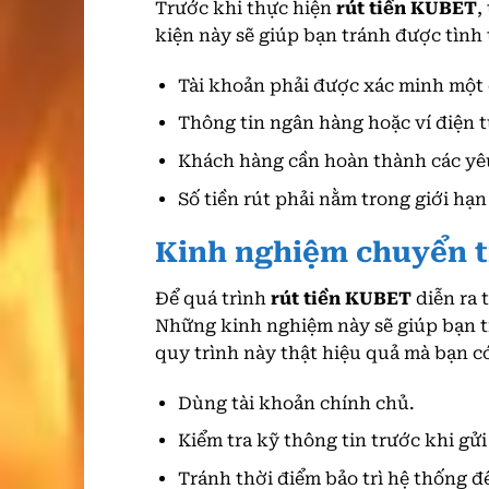
Trước khi thực hiện
rút tiền KUBET
,
kiện này sẽ giúp bạn tránh được tình t
Tài khoản phải được xác minh một c
Thông tin ngân hàng hoặc ví điện t
Khách hàng cần hoàn thành các yê
Số tiền rút phải nằm trong giới hạn 
Kinh nghiệm chuyển t
Để quá trình
rút tiền KUBET
diễn ra 
Những kinh nghiệm này sẽ giúp bạn ti
quy trình này thật hiệu quả mà bạn c
Dùng tài khoản chính chủ.
Kiểm tra kỹ thông tin trước khi gử
Tránh thời điểm bảo trì hệ thống đ