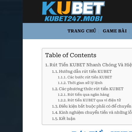
Bỏ
qua
nội
dung
TRANG CHỦ
GAME BÀI
Table of Contents
Rút Tiền KUBET Nhanh Chóng Và Hiệ
Hướng dẫn rút tiền KUBET
Các bước rút tiền KUBET
Thời gian xử lý lệnh
Các phương thức rút tiền KUBET
Rút tiền qua ngân hàng
Rút tiền KUBET qua ví điện tử
Điều kiện bắt buộc phải có để chuyển
Kinh nghiệm chuyển tiền và những lỗ
Kết luận