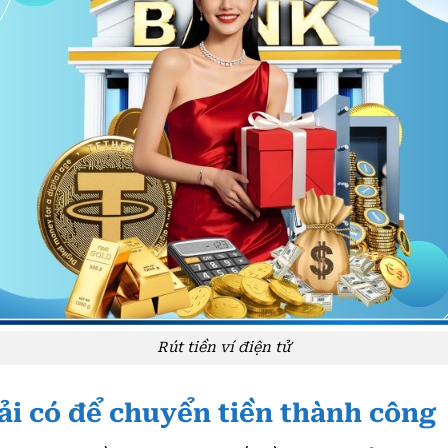
Rút tiền ví điện tử
ải có để chuyển tiền thành công