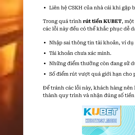
Liên hệ CSKH của nhà cái khi gặp b
Trong quá trình
rút tiền KUBET
, một
các lỗi này đều có thể khắc phục dễ 
Nhập sai thông tin tài khoản, ví dụ
Tài khoản chưa xác minh.
Những điểm thưởng còn đang sử dụ
Số điểm rút vượt quá giới hạn cho 
Để tránh các lỗi này, khách hàng nên 
thành quy trình và nhận đúng số tiền