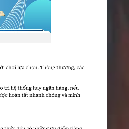
ời chơi lựa chọn. Thông thường, các
o trì hệ thống hay ngân hàng, nếu
được hoàn tất nhanh chóng và minh
g thức đều có những ưu điểm riêng