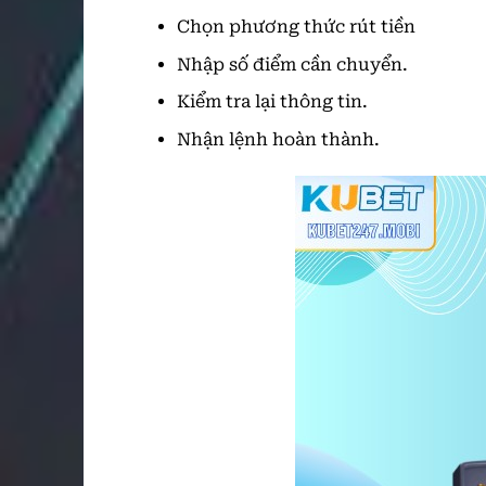
Chọn phương thức rút tiền
Nhập số điểm cần chuyển.
Kiểm tra lại thông tin.
Nhận lệnh hoàn thành.