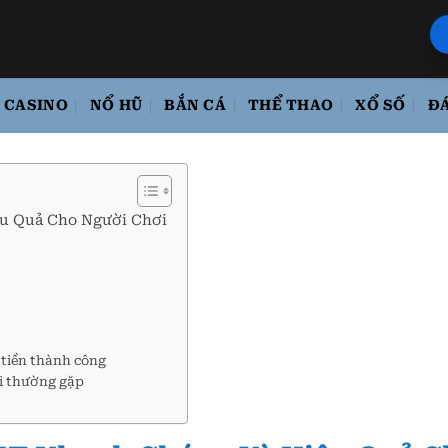
CASINO
NỔ HŨ
BẮN CÁ
THỂ THAO
XỔ SỐ
Đ
u Quả Cho Người Chơi
 tiền thành công
i thường gặp