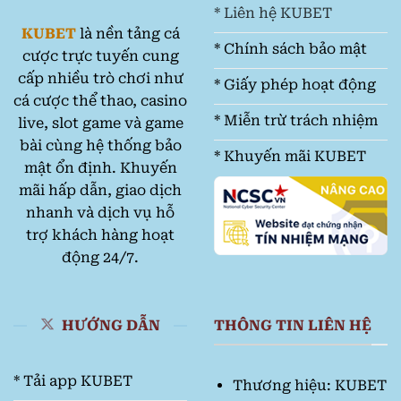
* Liên hệ KUBET
KUBET
là nền tảng cá
* Chính sách bảo mật
cược trực tuyến cung
cấp nhiều trò chơi như
* Giấy phép hoạt động
cá cược thể thao, casino
* Miễn trừ trách nhiệm
live, slot game và game
bài cùng hệ thống bảo
* Khuyến mãi KUBET
mật ổn định. Khuyến
mãi hấp dẫn, giao dịch
nhanh và dịch vụ hỗ
trợ khách hàng hoạt
động 24/7.
HƯỚNG DẪN
THÔNG TIN LIÊN HỆ
* Tải app KUBET
Thương hiệu: KUBET