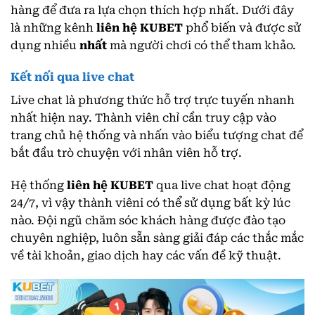
hàng để đưa ra lựa chọn thích hợp nhất. Dưới đây
là những kênh
liên hệ KUBET
phổ biến và được sử
dụng nhiều
nhất
mà người chơi có thể tham khảo.
Kết nối qua live chat
Live chat là phương thức hỗ trợ trực tuyến nhanh
nhất hiện nay. Thành viên chỉ cần truy cập vào
trang chủ hệ thống và nhấn vào biểu tượng chat để
bắt đầu trò chuyện với nhân viên hỗ trợ.
Hệ thống
liên hệ KUBET
qua live chat hoạt động
24/7, vì vậy thành viêni có thể sử dụng bất kỳ lúc
nào. Đội ngũ chăm sóc khách hàng được đào tạo
chuyên nghiệp, luôn sẵn sàng giải đáp các thắc mắc
về tài khoản, giao dịch hay các vấn đề kỹ thuật.