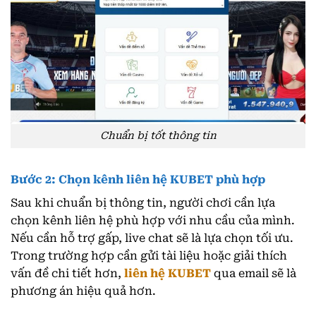
Chuẩn bị tốt thông tin
Bước 2: Chọn kênh liên hệ KUBET phù hợp
Sau khi chuẩn bị thông tin, người chơi cần lựa
chọn kênh liên hệ phù hợp với nhu cầu của mình.
Nếu cần hỗ trợ gấp, live chat sẽ là lựa chọn tối ưu.
Trong trường hợp cần gửi tài liệu hoặc giải thích
vấn đề chi tiết hơn,
liên hệ KUBET
qua email sẽ là
phương án hiệu quả hơn.