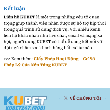
Kết luận
Liên hệ KUBET
là một trong những yếu tố quan
trọng giúp thành viên nhận được sự hỗ trợ kịp thời
trong quá trình sử dụng dịch vụ. Với nhiều kênh
liên hệ khác nhau như live chat, email và mạng xã
hội, người dùng KUBET có thể dễ dàng kết nối với
đội ngũ chăm sóc khách hàng bất cứ lúc nào.
>>> Xem thêm:
Giấy Phép Hoạt Động – Cơ Sở
Pháp Lý Của Nền Tảng KUBET
VỀ CHÚNG TÔI