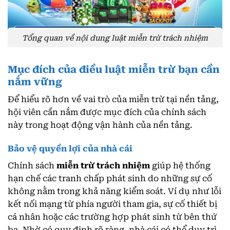
Tổng quan về nội dung luật miễn trừ trách nhiệm
Mục đích của điều luật miễn trừ bạn cần
nắm vững
Để hiểu rõ hơn về vai trò của miễn trừ tại nền tảng,
hội viên cần nắm được mục đích của chính sách
này trong hoạt động vận hành của nền tảng.
Bảo vệ quyền lợi của nhà cái
Chính sách
miễn trừ trách nhiệm
giúp hệ thống
hạn chế các tranh chấp phát sinh do những sự cố
không nằm trong khả năng kiểm soát. Ví dụ như lỗi
kết nối mạng từ phía người tham gia, sự cố thiết bị
cá nhân hoặc các trường hợp phát sinh từ bên thứ
ba. Nhờ có quy định rõ ràng, nhà cái có thể duy trì