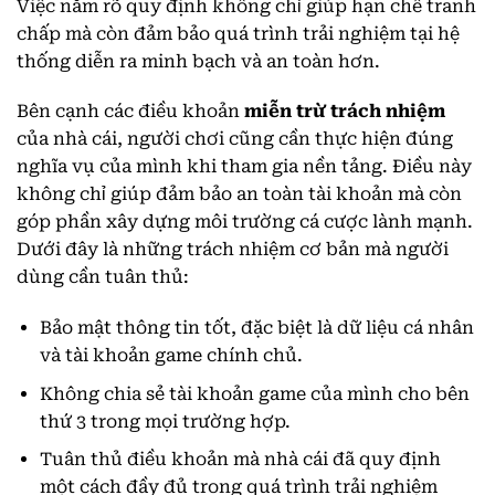
Việc nắm rõ quy định không chỉ giúp hạn chế tranh
chấp mà còn đảm bảo quá trình trải nghiệm tại hệ
thống diễn ra minh bạch và an toàn hơn.
Bên cạnh các điều khoản
miễn trừ trách nhiệm
của nhà cái, người chơi cũng cần thực hiện đúng
nghĩa vụ của mình khi tham gia nền tảng. Điều này
không chỉ giúp đảm bảo an toàn tài khoản mà còn
góp phần xây dựng môi trường cá cược lành mạnh.
Dưới đây là những trách nhiệm cơ bản mà người
dùng cần tuân thủ:
Bảo mật thông tin tốt, đặc biệt là dữ liệu cá nhân
và tài khoản game chính chủ.
Không chia sẻ tài khoản game của mình cho bên
thứ 3 trong mọi trường hợp.
Tuân thủ điều khoản mà nhà cái đã quy định
một cách đầy đủ trong quá trình trải nghiệm