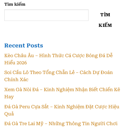
Tìm kiếm
TÌM
KIẾM
Recent Posts
Kèo Châu Âu – Hình Thức Cá Cược Bóng Đá Dễ
Hiểu 2026
Soi Cầu Lô Theo Tổng Chẵn Lẻ – Cách Dự Đoán
Chính Xác
Xem Gà Nòi Đá – Kinh Nghiệm Nhận Biết Chiến Kê
Hay
Đá Gà Peru Cựa Sắt – Kinh Nghiệm Đặt Cược Hiệu
Quả
Đá Gà Tre Lai Mỹ – Những Thông Tin Người Chơi