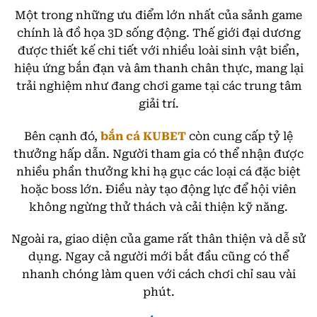
Một trong những ưu điểm lớn nhất của sảnh game
chính là đồ họa 3D sống động. Thế giới đại dương
được thiết kế chi tiết với nhiều loài sinh vật biển,
hiệu ứng bắn đạn và âm thanh chân thực, mang lại
trải nghiệm như đang chơi game tại các trung tâm
giải trí.
Bên cạnh đó,
bắn cá KUBET
còn cung cấp tỷ lệ
thưởng hấp dẫn. Người tham gia có thể nhận được
nhiều phần thưởng khi hạ gục các loại cá đặc biệt
hoặc boss lớn. Điều này tạo động lực để hội viên
không ngừng thử thách và cải thiện kỹ năng.
Ngoài ra, giao diện của game rất thân thiện và dễ sử
dụng. Ngay cả người mới bắt đầu cũng có thể
nhanh chóng làm quen với cách chơi chỉ sau vài
phút.