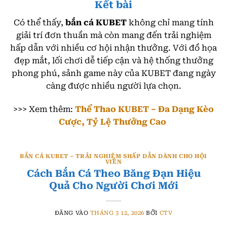
Kết bài
Có thể thấy,
bắn cá KUBET
không chỉ mang tính
giải trí đơn thuần mà còn mang đến trải nghiệm
hấp dẫn với nhiều cơ hội nhận thưởng. Với đồ họa
đẹp mắt, lối chơi dễ tiếp cận và hệ thống thưởng
phong phú, sảnh game này của KUBET đang ngày
càng được nhiều người lựa chọn.
>>> Xem thêm:
Thể Thao KUBET – Đa Dạng Kèo
Cược, Tỷ Lệ Thưởng Cao
BẮN CÁ KUBET – TRẢI NGHIỆM SHẤP DẪN DÀNH CHO HỘI
VIÊN
Cách Bắn Cá Theo Băng Đạn Hiệu
Quả Cho Người Chơi Mới
ĐĂNG VÀO
THÁNG 3 12, 2026
BỞI
CTV