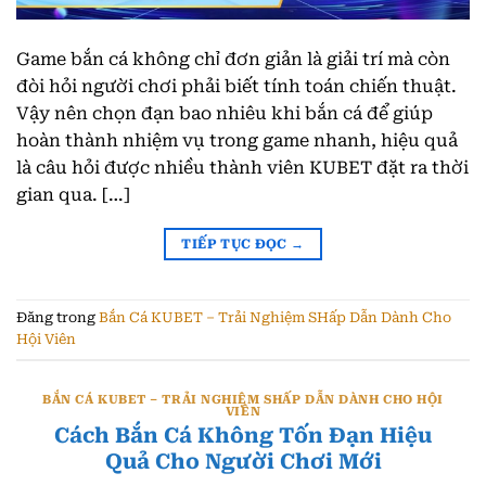
Game bắn cá không chỉ đơn giản là giải trí mà còn
đòi hỏi người chơi phải biết tính toán chiến thuật.
Vậy nên chọn đạn bao nhiêu khi bắn cá để giúp
hoàn thành nhiệm vụ trong game nhanh, hiệu quả
là câu hỏi được nhiều thành viên KUBET đặt ra thời
gian qua. […]
TIẾP TỤC ĐỌC
→
Đăng trong
Bắn Cá KUBET – Trải Nghiệm SHấp Dẫn Dành Cho
Hội Viên
BẮN CÁ KUBET – TRẢI NGHIỆM SHẤP DẪN DÀNH CHO HỘI
VIÊN
Cách Bắn Cá Không Tốn Đạn Hiệu
Quả Cho Người Chơi Mới