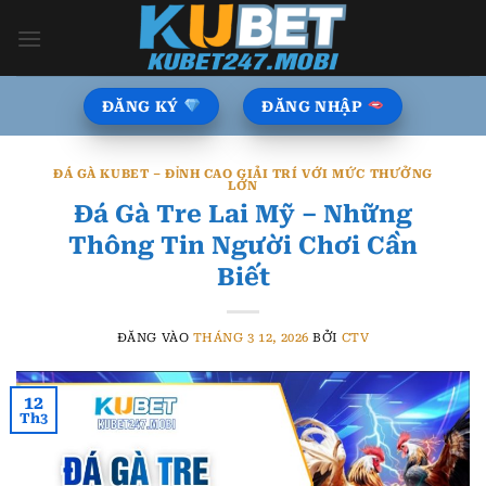
Bỏ
qua
nội
dung
ĐĂNG KÝ
ĐĂNG NHẬP
ĐÁ GÀ KUBET – ĐỈNH CAO GIẢI TRÍ VỚI MỨC THƯỞNG
LỚN
Đá Gà Tre Lai Mỹ – Những
Thông Tin Người Chơi Cần
Biết
ĐĂNG VÀO
THÁNG 3 12, 2026
BỞI
CTV
12
Th3