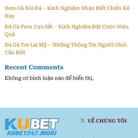
Xem Gà Nòi Đá – Kinh Nghiệm Nhận Biết Chiến Kê
Hay
Đá Gà Peru Cựa Sắt – Kinh Nghiệm Đặt Cược Hiệu
Quả
Đá Gà Tre Lai Mỹ – Những Thông Tin Người Chơi
Cần Biết
Recent Comments
Không có bình luận nào để hiển thị.
VỀ CHÚNG TÔI