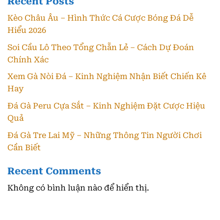
Recent Posts
Kèo Châu Âu – Hình Thức Cá Cược Bóng Đá Dễ
Hiểu 2026
Soi Cầu Lô Theo Tổng Chẵn Lẻ – Cách Dự Đoán
Chính Xác
Xem Gà Nòi Đá – Kinh Nghiệm Nhận Biết Chiến Kê
Hay
Đá Gà Peru Cựa Sắt – Kinh Nghiệm Đặt Cược Hiệu
Quả
Đá Gà Tre Lai Mỹ – Những Thông Tin Người Chơi
Cần Biết
Recent Comments
Không có bình luận nào để hiển thị.