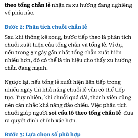
theo tổng chẵn lẻ
nhận ra xu hướng đang nghiêng
về phía nào.
Bước 2: Phân tích chuỗi chẵn lẻ
Sau khi thống kê xong, bước tiếp theo là phân tích
chuỗi xuất hiện của tổng chẵn và tổng lẻ. Ví dụ,
nếu trong 5 ngày gần nhất tổng chẵn xuất hiện
nhiều hơn, đó có thể là tín hiệu cho thấy xu hướng
chẵn đang mạnh.
Ngược lại, nếu tổng lẻ xuất hiện liên tiếp trong
nhiều ngày thì khả năng chuỗi lẻ vẫn có thể tiếp
tục. Tuy nhiên, khi chuỗi quá dài, thành viên cũng
nên cân nhắc khả năng đảo chiều. Việc phân tích
chuỗi giúp người
soi cầu lô theo tổng chẵn lẻ
đưa
ra quyết định chính xác hơn.
Bước 3: Lựa chọn số phù hợp