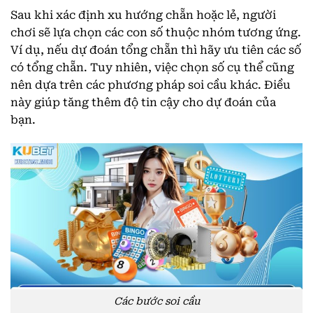
Sau khi xác định xu hướng chẵn hoặc lẻ, người
chơi sẽ lựa chọn các con số thuộc nhóm tương ứng.
Ví dụ, nếu dự đoán tổng chẵn thì hãy ưu tiên các số
có tổng chẵn. Tuy nhiên, việc chọn số cụ thể cũng
nên dựa trên các phương pháp soi cầu khác. Điều
này giúp tăng thêm độ tin cậy cho dự đoán của
bạn.
Các bước soi cầu